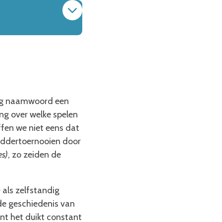
dig naamwoord een
ng over welke spelen
fen we niet eens dat
iddertoernooien door
es)
, zo zeiden de
n
als zelfstandig
de geschiedenis van
nt het duikt constant