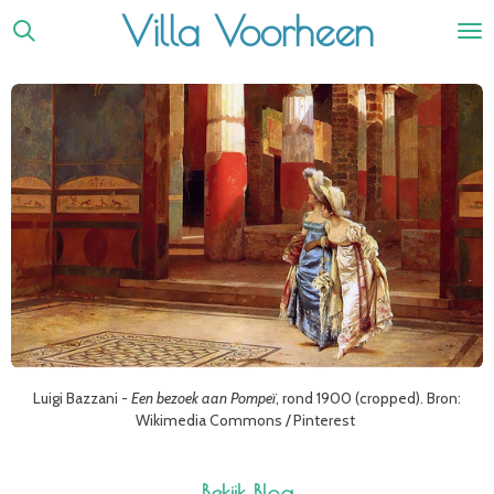
Villa Voorheen
Ga
direct
naar
de
hoofdinhoud
Luigi Bazzani -
Een bezoek aan Pompeï
, rond 1900 (cropped). Bron:
Wikimedia Commons / Pinterest
Bekijk Blog