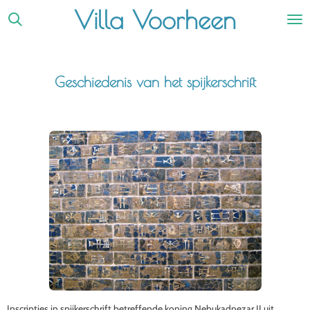
Villa Voorheen
Ga
direct
naar
de
Geschiedenis van het spijkerschrift
hoofdinhoud
Inscripties in spijkerschrift betreffende koning Nebukadnezar II uit