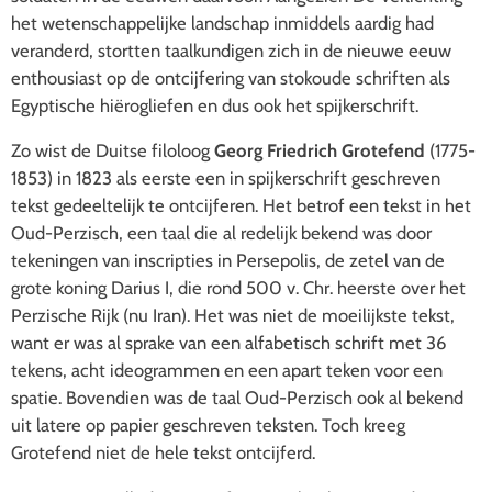
het wetenschappelijke landschap inmiddels aardig had
veranderd, stortten taalkundigen zich in de nieuwe eeuw
enthousiast op de ontcijfering van stokoude schriften als
Egyptische hiërogliefen en dus ook het spijkerschrift.
Zo wist de
Duitse filoloog
Georg Friedrich Grotefend
(1775-
1853) in 1823 als eerste een in spijkerschrift geschreven
tekst gedeeltelijk te ontcijferen. Het betrof een tekst in het
Oud-Perzisch, een taal die al redelijk bekend was door
tekeningen van inscripties in Persepolis, de zetel van de
grote koning Darius I, die rond 500 v. Chr. heerste over het
Perzische Rijk (nu Iran). Het was niet de moeilijkste tekst,
want er was al sprake van een alfabetisch schrift met 36
tekens, acht ideogrammen en een apart teken voor een
spatie. Bovendien was de taal Oud-Perzisch ook al bekend
uit latere op papier geschreven teksten. Toch kreeg
Grotefend niet de hele tekst ontcijferd.