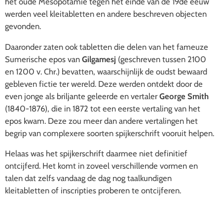
het oude Mesopotamië tegen het einde van de 19de eeuw
werden veel kleitabletten en andere beschreven objecten
gevonden.
Daaronder zaten ook tabletten die delen van het fameuze
Sumerische epos van
Gilgamesj
(geschreven tussen 2100
en 1200 v. Chr.) bevatten, waarschijnlijk de oudst bewaard
gebleven fictie ter wereld. Deze werden ontdekt door de
even jonge als briljante
geleerde en vertaler
George Smith
(1840-1876), die in 1872 tot een eerste vertaling van het
epos kwam. Deze zou meer dan andere vertalingen het
begrip van complexere soorten spijkerschrift vooruit helpen.
Helaas was het spijkerschrift daarmee niet definitief
ontcijferd. Het komt in zoveel verschillende vormen en
talen dat zelfs vandaag de dag nog taalkundigen
kleitabletten of inscripties proberen te ontcijferen.