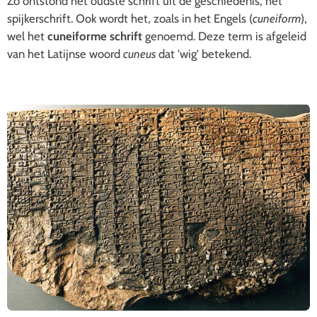
Zo ontstond het oudste schrift uit de geschiedenis, het
spijkerschrift
. Ook wordt het, zoals in het Engels (
cuneiform
),
wel het
cuneiforme schrift
genoemd. Deze term is afgeleid
van het Latijnse woord
cuneus
dat 'wig' betekend.